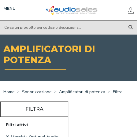
Salta
al
MENU
contenuto
principale
AMPLIFICATORI DI
POTENZA
Home
Sonorizzazione
Amplificatori di potenza
Filtra
FILTRA
Filtri attivi
Marchi : Optimal Audio