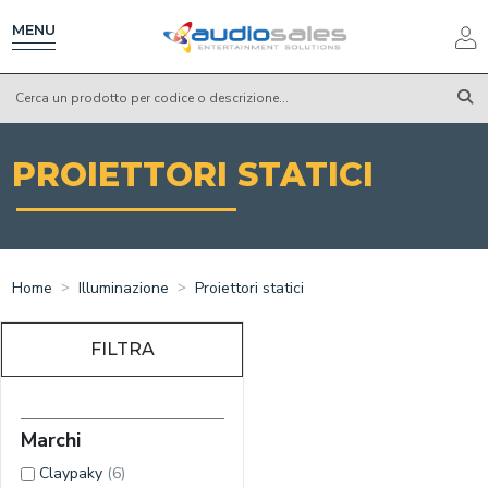
Salta
al
MENU
contenuto
principale
PROIETTORI STATICI
Home
Illuminazione
Proiettori statici
FILTRA
Marchi
Claypaky
(6)