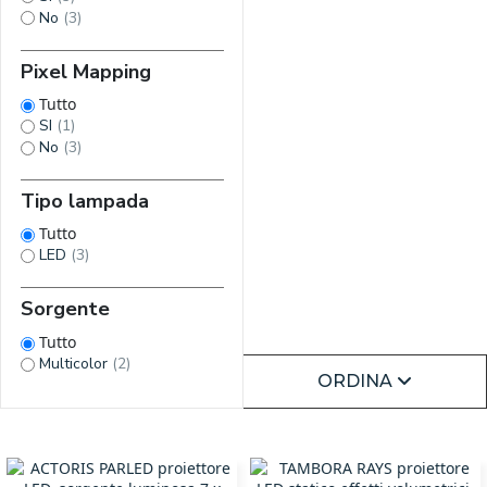
No
(3)
Pixel Mapping
Tutto
SI
(1)
No
(3)
Tipo lampada
Tutto
LED
(3)
Sorgente
Tutto
Multicolor
(2)
ORDINA