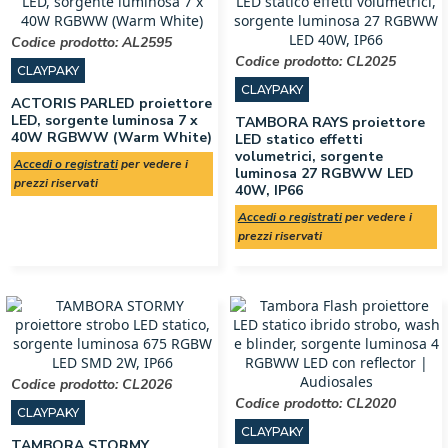
Codice prodotto:
AL2595
Codice prodotto:
CL2025
CLAYPAKY
CLAYPAKY
ACTORIS PARLED proiettore
LED, sorgente luminosa 7 x
TAMBORA RAYS proiettore
40W RGBWW (Warm White)
LED statico effetti
volumetrici, sorgente
Accedi o registrati
per vedere i
luminosa 27 RGBWW LED
prezzi riservati
40W, IP66
Accedi o registrati
per vedere i
prezzi riservati
Codice prodotto:
CL2026
Codice prodotto:
CL2020
CLAYPAKY
CLAYPAKY
TAMBORA STORMY