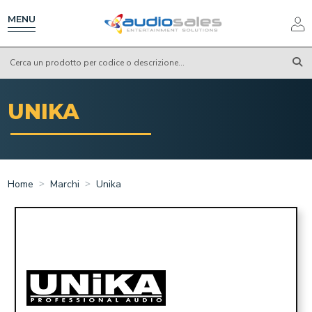
Salta
al
MENU
contenuto
principale
UNIKA
Home
Marchi
Unika