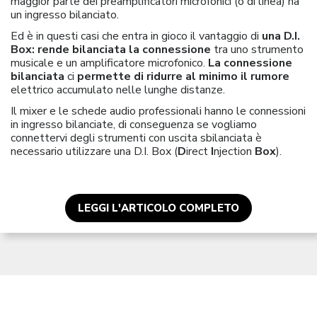
maggior parte dei preamplificatori microfonici (o di linea) ha
un ingresso bilanciato.
Ed è in questi casi che entra in gioco il vantaggio di
una D.I.
Box: rende bilanciata la connessione
tra uno strumento
musicale e un amplificatore microfonico.
La connessione
bilanciata
ci
permette di ridurre al minimo il rumore
elettrico accumulato nelle lunghe distanze.
Il mixer e le schede audio professionali hanno le connessioni
in ingresso bilanciate, di conseguenza se vogliamo
connettervi degli strumenti con uscita sbilanciata è
necessario utilizzare una D.I. Box (
D
irect
I
njection
Box
).
LEGGI L'ARTICOLO COMPLETO