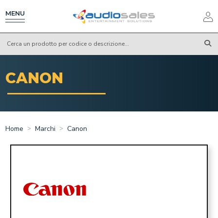
Salta
al
MENU
contenuto
principale
CANON
Home
Marchi
Canon