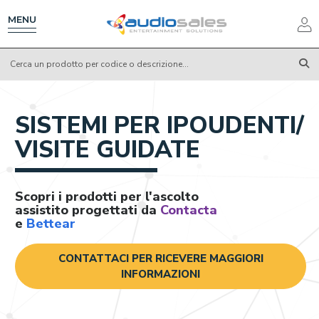
Salta
al
MENU
contenuto
principale
SISTEMI PER IPOUDENTI/
VISITE GUIDATE
Scopri i prodotti per l'ascolto
assistito progettati da
Contacta
e
Bettear
CONTATTACI PER RICEVERE MAGGIORI
INFORMAZIONI