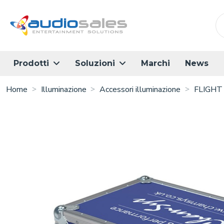
Salta
al
contenuto
principale
Marchi
News
Prodotti
Soluzioni
Home
Illuminazione
Accessori illuminazione
FLIGHT