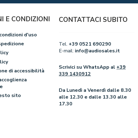
I E CONDIZIONI
CONTATTACI SUBITO
condizioni d'uso
spedizione
Tel.
+39 0521 690290
E-mail:
info@audiosales.it
licy
licy
Scrivici su WhatsApp al
+39
one di accessibilità
339 1430912
 accoglienza
le
Da Lunedì a Venerdì dalle 8.30
esto sito
alle 12.30 e dalle 13.30 alle
17.30