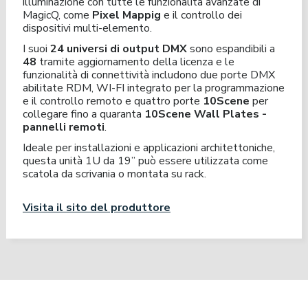
illuminazione con tutte le funzionalità avanzate di
MagicQ, come
Pixel Mappig
e il controllo dei
dispositivi multi-elemento.
I suoi
24 universi di output DMX
sono espandibili a
48
tramite aggiornamento della licenza e le
funzionalità di connettività includono due porte DMX
abilitate RDM, WI-FI integrato per la programmazione
e il controllo remoto e quattro porte
10Scene
per
collegare fino a quaranta
10Scene Wall Plates -
pannelli remoti
.
Ideale per installazioni e applicazioni architettoniche,
questa unità 1U da 19” può essere utilizzata come
scatola da scrivania o montata su rack.
Visita il sito del produttore