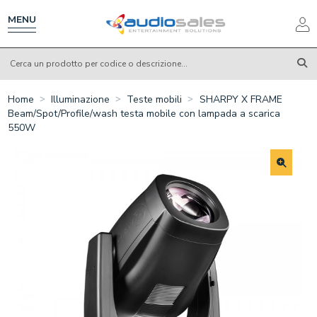
Salta
al
MENU
contenuto
principale
Home
Illuminazione
Teste mobili
SHARPY X FRAME
Beam/Spot/Profile/wash testa mobile con lampada a scarica
550W