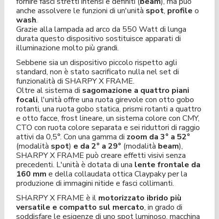
fornire fasci stretti intensi e definiti (
beam
), ma può
anche assolvere le funzioni di un'unità
spot
,
profile
o
wash
.
Grazie alla lampada ad arco da 550 Watt di lunga
durata questo dispositivo sostituisce apparati di
illuminazione molto più grandi.
Sebbene sia un dispositivo piccolo rispetto agli
standard, non è stato sacrificato nulla nel set di
funzionalità di SHARPY X FRAME.
Oltre al sistema di
sagomazione a quattro piani
focali
, l'unità offre una ruota girevole con otto gobo
rotanti, una ruota gobo statica, prismi rotanti a quattro
e otto facce, frost lineare, un sistema colore con CMY,
CTO con ruota colore separata e sei riduttori di raggio
attivi da 0,5°. Con una gamma di
zoom da 3° a 52°
(modalità
spot
)
e da 2° a 29°
(modalità
beam
),
SHARPY X FRAME può creare effetti visivi senza
precedenti. L'unità è dotata di una
lente frontale da
160 mm
e della collaudata ottica Claypaky per la
produzione di immagini nitide e fasci collimanti.
SHARPY X FRAME è il
motorizzato ibrido più
versatile e compatto sul mercato
, in grado di
soddisfare le esigenze di uno spot luminoso, macchina