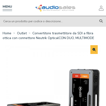
Salta
al
MENU
contenuto
principale
Home
Outlet
Convertitore trasmettitore da SDI a fibra
ottica con connettore Neutrik OpticalCON DUO, MULTIMODE