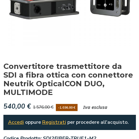
Convertitore trasmettitore da
SDI a fibra ottica con connettore
Neutrik OpticalCON DUO,
MULTIMODE
540,00 €
Iva esclusa
1.576,00 €
-1.036,00 €
Accedi
oppure
Registrati
per procedere all'acquisto.
Codice Prodotto:
SDI2FIBER-TRUE1-M2