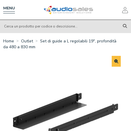
Salta
al
MENU
contenuto
principale
Home
Outlet
Set di guide a L regolabili 19", profondità
da 480 a 830 mm