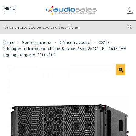
Salta
al
MENU
contenuto
principale
Home
Sonorizzazione
Diffusori acustici
CS10 -
Intelligent ultra-compact Line Source 2 vie, 2x10” LF - 1x43” HF,
rigging integrato, 110°x10°