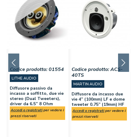
Codice prodotto:
01554
Codice prodotto:
ACS-
C
40TS
5
LITHE AUDIO
MARTIN AUDIO
Diffusore passivo da
incasso a soffitto, due vie
Diffusore da incasso due
D
stereo (Dual Tweeters),
a
vie 4” (100mm) LF e dome
s
driver da 6.5” 8 Ohm
tweeter 0.75” (19mm) HF
(
t
Accedi o registrati
per vedere i
Accedi o registrati
per vedere i
 i
prezzi riservati
A
prezzi riservati
p