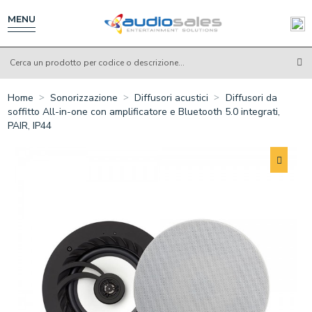
Salta
al
MENU
contenuto
principale
Home
Sonorizzazione
Diffusori acustici
Diffusori da
soffitto All-in-one con amplificatore e Bluetooth 5.0 integrati,
PAIR, IP44