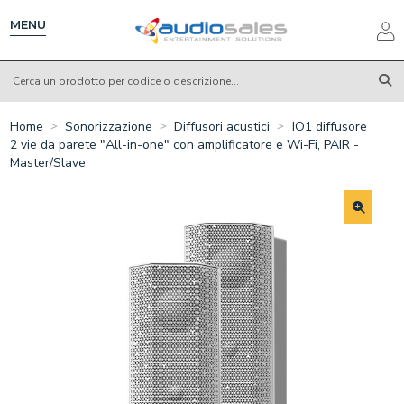
Salta
al
MENU
contenuto
principale
Home
Sonorizzazione
Diffusori acustici
IO1 diffusore
2 vie da parete "All-in-one" con amplificatore e Wi-Fi, PAIR -
Master/Slave