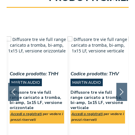
Codice prodotto:
THH
Codice prodotto:
THV
C
MARTIN AUDIO
MARTIN AUDIO
Diffusore tre vie full
Diffusore tre vie full
range caricato a tromba,
range caricato a tromba,
D
bi-amp, 1x15 LF, versione
bi-amp, 1x15 LF, versione
c
orizzontale
verticale
c
1
 i
Accedi o registrati
per vedere i
Accedi o registrati
per vedere i
i
prezzi riservati
prezzi riservati
A
p