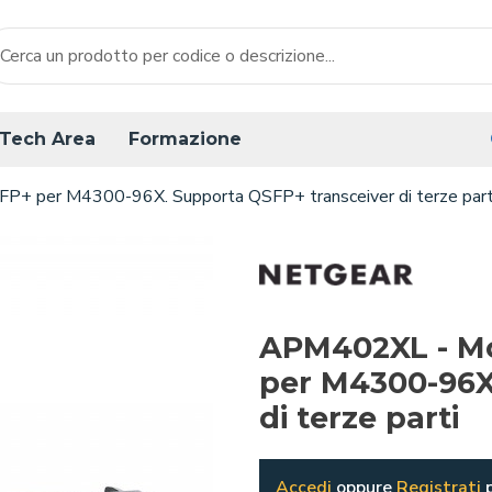
Tech Area
Formazione
+ per M4300-96X. Supporta QSFP+ transceiver di terze part
APM402XL - Mo
per M4300-96X
di terze parti
Accedi
oppure
Registrati
p