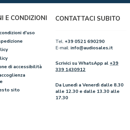
I E CONDIZIONI
CONTATTACI SUBITO
condizioni d'uso
spedizione
Tel.
+39 0521 690290
E-mail:
info@audiosales.it
licy
licy
Scrivici su WhatsApp al
+39
one di accessibilità
339 1430912
 accoglienza
le
Da Lunedì a Venerdì dalle 8.30
esto sito
alle 12.30 e dalle 13.30 alle
17.30