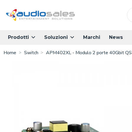
Salta
al
contenuto
principale
Marchi
News
Prodotti
Soluzioni
Home
Switch
APM402XL - Modulo 2 porte 40Gbit QSFP