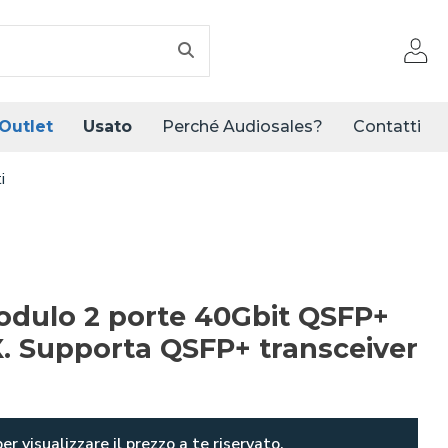
Outlet
Usato
Perché Audiosales?
Contatti
i
dulo 2 porte 40Gbit QSFP+
. Supporta QSFP+ transceiver
er visualizzare il prezzo a te riservato.