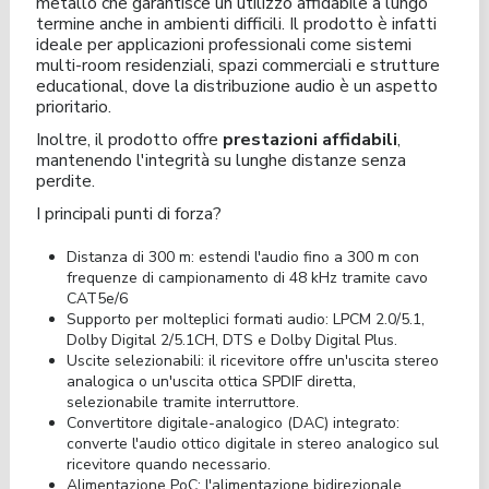
metallo che garantisce un utilizzo affidabile a lungo
termine anche in ambienti difficili. Il prodotto è infatti
ideale per applicazioni professionali come sistemi
multi-room residenziali, spazi commerciali e strutture
educational, dove la distribuzione audio è un aspetto
prioritario.
Inoltre, il prodotto offre
prestazioni affidabili
,
mantenendo l'integrità su lunghe distanze senza
perdite.
I principali punti di forza?
Distanza di 300 m: estendi l'audio fino a 300 m con
frequenze di campionamento di 48 kHz tramite cavo
CAT5e/6
Supporto per molteplici formati audio: LPCM 2.0/5.1,
Dolby Digital 2/5.1CH, DTS e Dolby Digital Plus.
Uscite selezionabili: il ricevitore offre un'uscita stereo
analogica o un'uscita ottica SPDIF diretta,
selezionabile tramite interruttore.
Convertitore digitale-analogico (DAC) integrato:
converte l'audio ottico digitale in stereo analogico sul
ricevitore quando necessario.
Alimentazione PoC: l'alimentazione bidirezionale