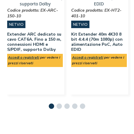
Codice prodotto:
EX-ARC-
Codice prodotto:
EX-HT2-
150-10
401-10
NETVIO
NETVIO
Extender ARC dedicato su
Kit Extender 40m 4K30 8
cavo CAT6A. Fino a 150 m,
bit 4:4:4 (70m 1080p) con
connessioni HDMI e
alimentazione PoC, Auto
S/PDIF, supporto Dolby
EDID
Accedi o registrati
per vedere i
Accedi o registrati
per vedere i
prezzi riservati
prezzi riservati