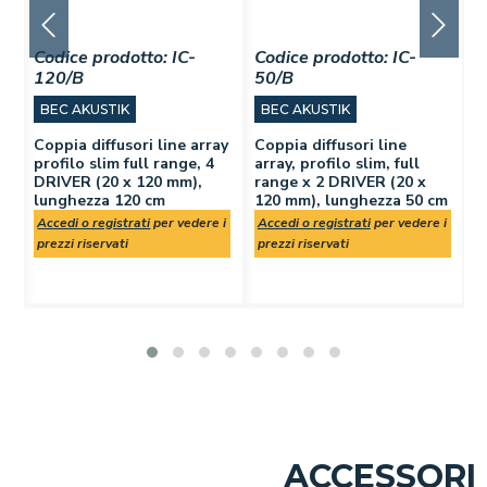
Codice prodotto:
IC-
Codice prodotto:
IC-
C
120/B
50/B
7
BEC AKUSTIK
BEC AKUSTIK
Coppia diffusori line array
Coppia diffusori line
C
,
profilo slim full range, 4
array, profilo slim, full
a
DRIVER (20 x 120 mm),
range x 2 DRIVER (20 x
r
lunghezza 120 cm
120 mm), lunghezza 50 cm
1
 i
Accedi o registrati
per vedere i
Accedi o registrati
per vedere i
A
prezzi riservati
prezzi riservati
p
ACCESSORI