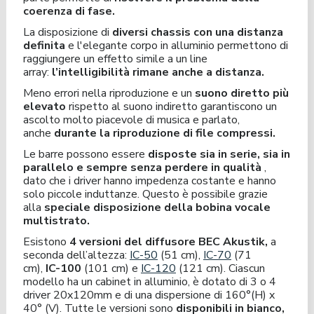
coerenza di fase.
La disposizione di
diversi chassis con una distanza
definita
e l'elegante corpo in alluminio permettono di
raggiungere un effetto simile a un line
array:
l’intelligibilità rimane anche a distanza.
Meno errori nella riproduzione e un
suono diretto più
elevato
rispetto al suono indiretto garantiscono un
ascolto molto piacevole di musica e parlato,
anche
durante la riproduzione di file compressi.
Le barre possono essere
disposte sia in serie, sia in
parallelo e sempre senza perdere in qualità
,
dato che i driver hanno impedenza costante e hanno
solo piccole induttanze. Questo è possibile grazie
alla
speciale disposizione della bobina vocale
multistrato.
Esistono
4 versioni del diffusore BEC Akustik,
a
seconda dell’altezza:
IC-50
(51 cm),
IC-70
(71
cm),
IC-100
(101 cm) e
IC-120
(121 cm). Ciascun
modello ha un cabinet in alluminio, è dotato di 3 o 4
driver 20x120mm e di una dispersione di 160°(H) x
40° (V). Tutte le versioni sono
disponibili in bianco,