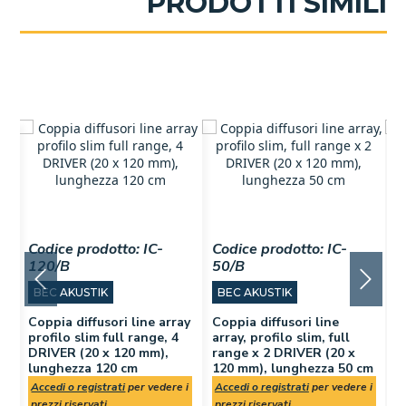
PRODOTTI SIMILI
Codice prodotto:
IC-
Codice prodotto:
IC-
C
120/B
50/B
7
BEC AKUSTIK
BEC AKUSTIK
,
Coppia diffusori line array
Coppia diffusori line
C
profilo slim full range, 4
array, profilo slim, full
a
DRIVER (20 x 120 mm),
range x 2 DRIVER (20 x
r
lunghezza 120 cm
120 mm), lunghezza 50 cm
1
 i
Accedi o registrati
per vedere i
Accedi o registrati
per vedere i
A
prezzi riservati
prezzi riservati
p