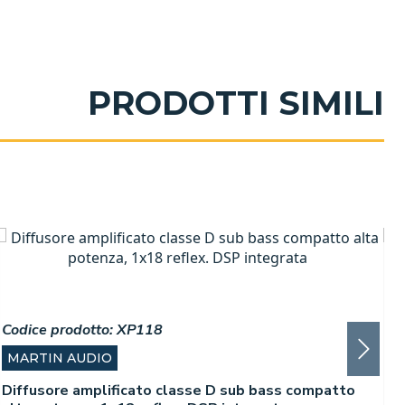
PRODOTTI SIMILI
Codice prodotto:
XP118
C
MARTIN AUDIO
Diffusore amplificato classe D sub bass compatto
D