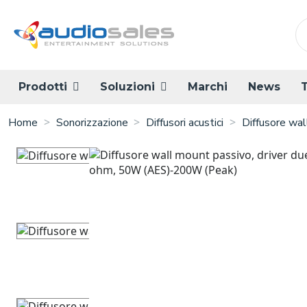
Salta
al
contenuto
principale
Prodotti
Soluzioni
Marchi
News
Home
Sonorizzazione
Diffusori acustici
Diffusore wa