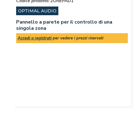
Codice prodotto:
ZONEPAD1
OPTIMAL AUDIO
Pannello a parete per il controllo di una
singola zona
Accedi o registrati
per vedere i prezzi riservati