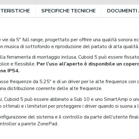
TERISTICHE
SPECIFICHE TECNICHE
DOCUMENTI 
 vie da 5" full range, progettato per offrire una qualità sonora 
con musica di sottofondo e riproduzione del parlato di alta qualità.
alla ferramenta di montaggio inclusa, Cuboid 5 può essere fissat
lice e flessibile.
Per l'uso all'aperto è disponibile un coper
one IP54.
asse frequenze da 5,25" e di un driver per le alte frequenze con c
na distribuzione coerente delle alte frequenze.
assi, Cuboid 5 può essere abbinato a Sub 10 e uno SmartAmp o un
 ottimali e i limitatori per proteggere i driver quando si suona a li
igurazione del sistema e il controllo da parte dell'utente finale
ontroller a parete ZonePad.