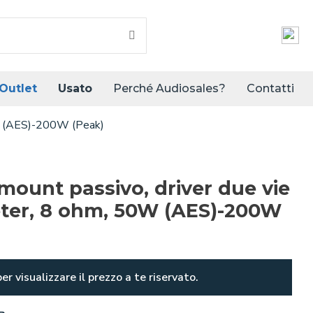
Outlet
Usato
Perché Audiosales?
Contatti
0W (AES)-200W (Peak)
 mount passivo, driver due vie
eter, 8 ohm, 50W (AES)-200W
er visualizzare il prezzo a te riservato.