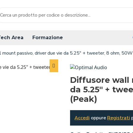
Tech Area
Formazione
ll mount passivo, driver due vie da 5.25" + tweeter, 8 ohm, 5
Diffusore wall
da 5.25" + twe
(Peak)
Accedi
oppure
Registrati
p