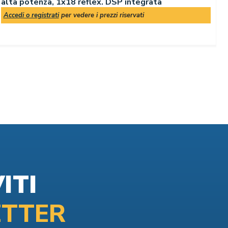
alta potenza, 1x18 reflex. DSP integrata
m
Accedi o registrati
per vedere i prezzi riservati
A
ITI
TTER