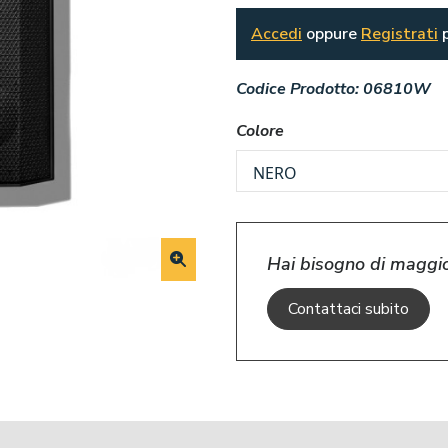
Accedi
oppure
Registrati
p
Codice Prodotto:
06810W
Colore
Hai bisogno di maggio
Contattaci subito