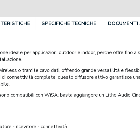
TERISTICHE
SPECIFICHE TECNICHE
DOCUMENTI 
zione ideale per applicazioni outdoor e indoor, perchè offre fino a
tallazione.
ireless o tramite cavo dati, offrendo grande versatilità e flessibi
i di connettività complete, questo diffusore attivo garantisce un
bile.
o compatibili con WiSA: basta aggiungere un Lithe Audio Cin
ore - ricevitore - connettività