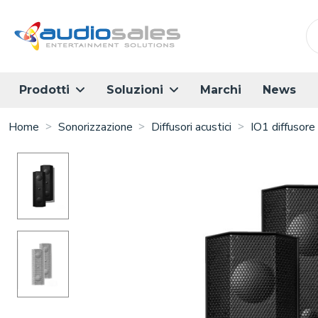
Salta
al
contenuto
principale
Marchi
News
Prodotti
Soluzioni
Home
Sonorizzazione
Diffusori acustici
IO1 diffusore