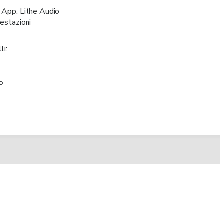
 App. Lithe Audio
estazioni
li:
o