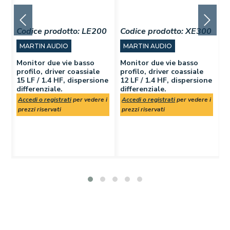
Codice prodotto:
LE200
Codice prodotto:
XE300
C
MARTIN AUDIO
MARTIN AUDIO
Monitor due vie basso
Monitor due vie basso
M
profilo, driver coassiale
profilo, driver coassiale
p
15 LF / 1.4 HF, dispersione
12 LF / 1.4 HF, dispersione
1
F
differenziale.
differenziale.
b
,
Accedi o registrati
per vedere i
Accedi o registrati
per vedere i
A
 i
prezzi riservati
prezzi riservati
p