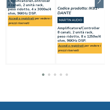
Amplificatore/Controller
si
4 canali, 2 unità rack,
Codice prodotto:
IK81-
C
peso ridotto, 4 x 3000w/4
DANTE
C
ohm, 96KHz DSP.
 i
Accedi o registrati
per vedere i
MARTIN AUDIO
prezzi riservati
Amplificatore/Controller
A
8 canali, 2 unità rack,
w
peso ridotto, 8 x 1250w/4
-
ohm, 96KHz DSP.
i
Accedi o registrati
per vedere i
A
prezzi riservati
p