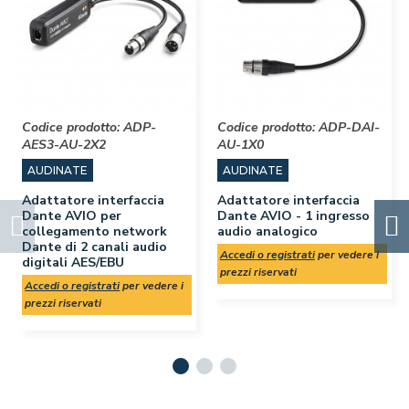
Codice prodotto:
ADP-
Codice prodotto:
ADP-DAI-
AES3-AU-2X2
AU-1X0
AUDINATE
AUDINATE
Adattatore interfaccia
Adattatore interfaccia
Dante AVIO per
Dante AVIO - 1 ingresso
collegamento network
audio analogico
Dante di 2 canali audio
Accedi o registrati
per vedere i
digitali AES/EBU
prezzi riservati
Accedi o registrati
per vedere i
prezzi riservati