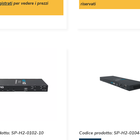
istrati
per vedere i prezzi
riservati
dotto:
SP-H2-0102-10
Codice prodotto:
SP-H2-0104