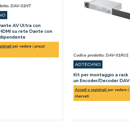
dotto:
DAV-01HT
NO
ante AV Ultra con
HDMI su rete Dante con
ndipendente
istrati
per vedere i prezzi
Codice prodotto:
DAV-01RU1
ADTECHNO
Kit per montaggio a rack
un Encoder/Decoder DAV
Accedi o registrati
per vedere i 
riservati