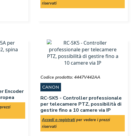
riservati
Codice prodotto:
4447V442AA
CANON
er Encoder
uropea
RC-SK5 - Controller professionale
per telecamere PTZ, possibilità di
prezzi
gestire fino a 10 camere via IP
Accedi o registrati
per vedere i prezzi
riservati