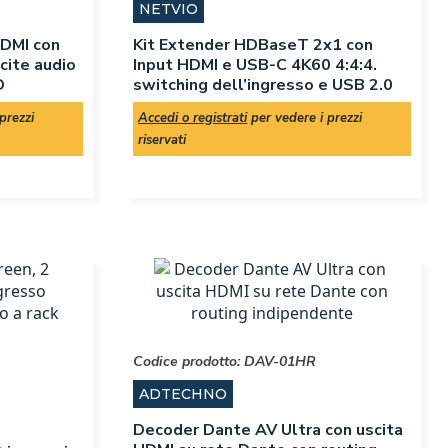
NETVIO
HDMI con
Kit Extender HDBaseT 2x1 con
cite audio
Input HDMI e USB-C 4K60 4:4:4.
D
switching dell’ingresso e USB 2.0
prezzi
Accedi o registrati
per vedere i prezzi
riservati
Codice prodotto:
DAV-01HR
ADTECHNO
Decoder Dante AV Ultra con uscita