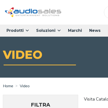
Salta
al
contenuto
principale
Marchi
News
Prodotti
Soluzioni
VIDEO
Home
Video
Visita Catal
FILTRA