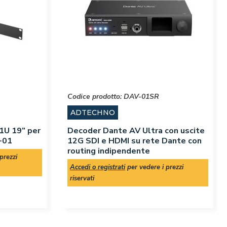
Codice prodotto:
DAV-01SR
ADTECHNO
 1U 19” per
Decoder Dante AV Ultra con uscite
-01
12G SDI e HDMI su rete Dante con
routing indipendente
prezzi
Accedi o registrati
per vedere i prezzi
riservati