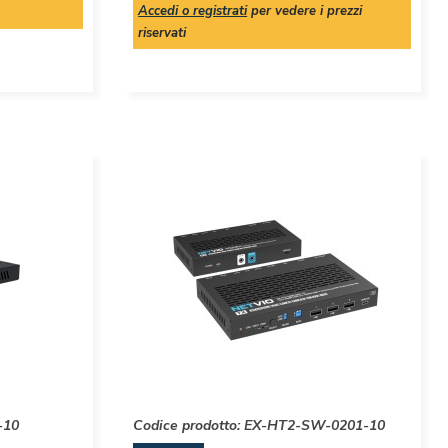
Accedi o registrati
per vedere i prezzi
riservati
-10
Codice prodotto:
EX-HT2-SW-0201-10