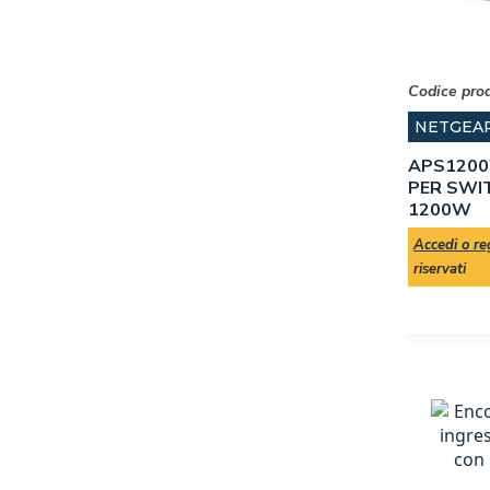
Codice pro
NETGEA
APS1200
PER SWI
1200W
Accedi o reg
riservati