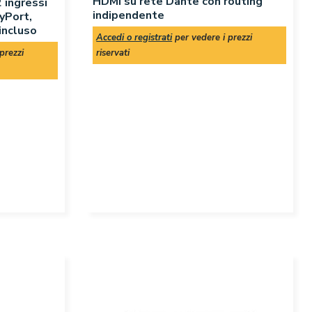
HDMI su rete Dante con routing
 ingressi
indipendente
yPort,
incluso
Accedi o registrati
per vedere i prezzi
prezzi
riservati