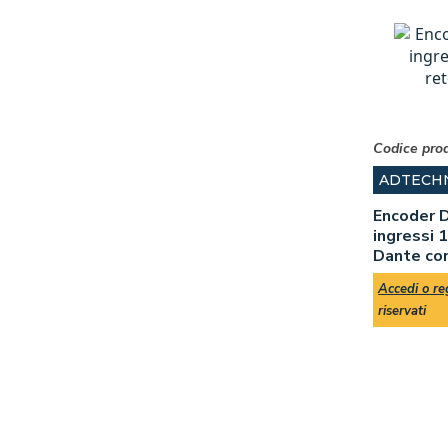
Codice pro
ADTECH
Encoder D
ingressi 
Dante con
Accedi o reg
riservati