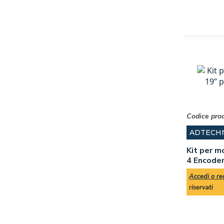
Codice pro
ADTECH
Kit per m
4 Encode
Accedi o reg
riservati