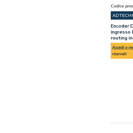
Codice pro
ADTECH
Encoder D
ingresso 
routing i
Accedi o reg
riservati