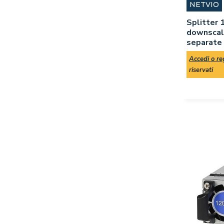
NETVIO
Splitter
downscale
separate
Accedi o reg
riservati