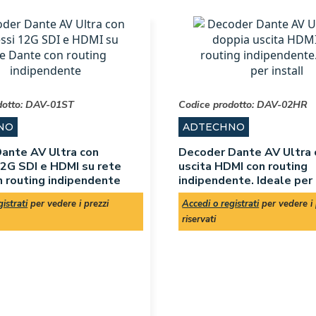
dotto:
DAV-01ST
Codice prodotto:
DAV-02HR
NO
ADTECHNO
ante AV Ultra con
Decoder Dante AV Ultra 
12G SDI e HDMI su rete
uscita HDMI con routing
 routing indipendente
indipendente. Ideale per 
istrati
per vedere i prezzi
Accedi o registrati
per vedere i 
riservati