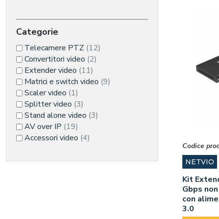
Categorie
Telecamere PTZ
(12)
Convertitori video
(2)
Extender video
(11)
Matrici e switch video
(9)
Scaler video
(1)
Splitter video
(3)
Stand alone video
(3)
AV over IP
(19)
Accessori video
(4)
Codice pro
NETVIO
Kit Exten
Gbps non
con alim
3.0