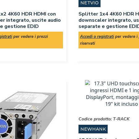
NETVIO
 1x2 4K60 HDR HDMI con
Splitter 1x4 4K60 HDR 
r integrato, uscite audio
downscaler integrato, us
 e gestione EDID
separate e gestione EDI
istrati
per vedere i prezzi
Accedi o registrati
per vedere i 
riservati
Codice prodotto:
T-RACK
NEWHANK