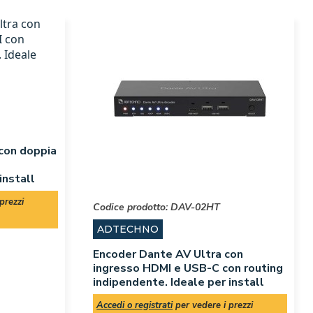
con doppia
install
prezzi
Codice prodotto:
DAV-02HT
ADTECHNO
Encoder Dante AV Ultra con
ingresso HDMI e USB-C con routing
indipendente. Ideale per install
Accedi o registrati
per vedere i prezzi