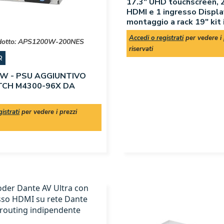
17.3" UHD touchscreen, 2
HDMI e 1 ingresso Displa
montaggio a rack 19" kit 
Accedi o registrati
per vedere i 
dotto:
APS1200W-200NES
riservati
R
W - PSU AGGIUNTIVO
TCH M4300-96X DA
istrati
per vedere i prezzi