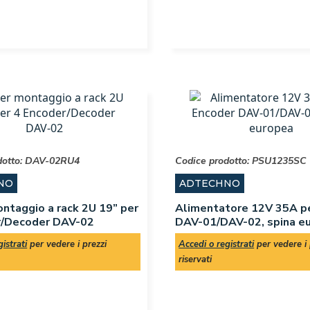
dotto:
DAV-02RU4
Codice prodotto:
PSU1235SC
NO
ADTECHNO
ontaggio a rack 2U 19” per
Alimentatore 12V 35A p
r/Decoder DAV-02
DAV-01/DAV-02, spina e
istrati
per vedere i prezzi
Accedi o registrati
per vedere i 
riservati