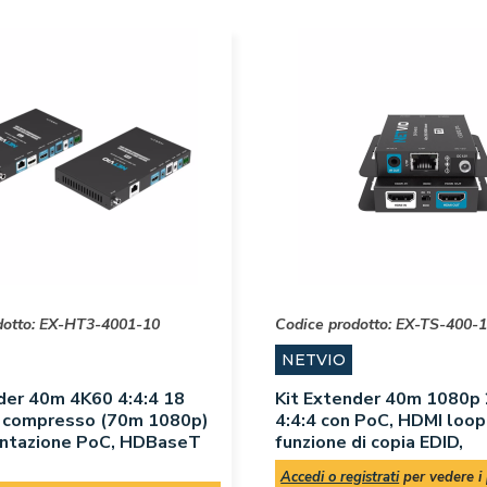
dotto:
EX-HT3-4001-10
Codice prodotto:
EX-TS-400-
NETVIO
der 40m 4K60 4:4:4 18
Kit Extender 40m 1080p 
 compresso (70m 1080p)
4:4:4 con PoC, HDMI loop
entazione PoC, HDBaseT
funzione di copia EDID,
Accedi o registrati
per vedere i 